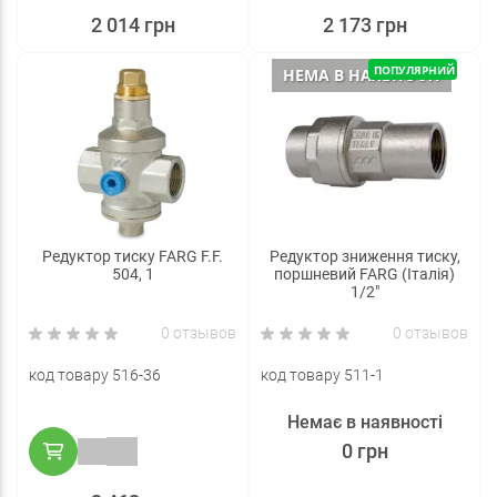
2 014 грн
2 173 грн
ПОПУЛЯРНИЙ
НЕМА В НАЯВНОСТІ
Редуктор тиску FARG F.F.
Редуктор зниження тиску,
504, 1
поршневий FARG (Італія)
1/2"
0 отзывов
0 отзывов
код товару 516-36
код товару 511-1
Немає в наявності
0 грн