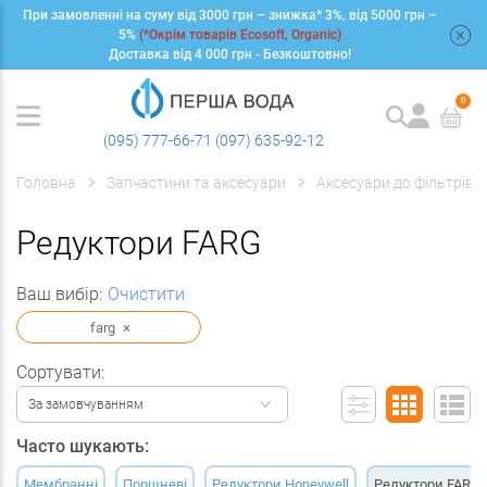
При замовленні на суму від 3000 грн – знижка* 3%, від 5000 грн –
+
5%
(*Окрім товарів Ecosoft, Organic)
Доставка від 4 000 грн - Безкоштовно!
0
(095) 777-66-71
(097) 635-92-12
Головна
Запчастини та аксесуари
Аксесуари до фільтрів
Редуктори FARG
Ваш вибір:
Очистити
farg
×
Сортувати:
За замовчуванням
Часто шукають:
Мембранні
Поршневі
Редуктори Honeywell
Редуктори FARG