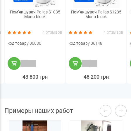
Пом'якшувач Pallas S1035
Пом'якшувач Pallas S1235
Mono-block
Mono-block
в
4 отзывов
4 отзывов
код товару 06036
код товару 06148
43 800 грн
48 200 грн
Примеры наших работ