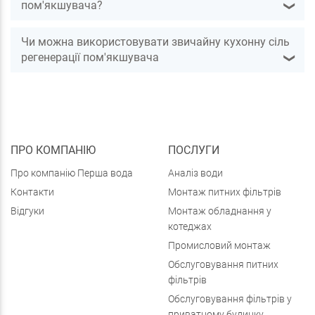
пом'якшувача?
❯
Чи можна використовувати звичайну кухонну сіль
регенерації пом'якшувача
❯
ПРО КОМПАНІЮ
ПОСЛУГИ
Про компанію Перша вода
Аналіз води
Контакти
Монтаж питних фільтрів
Відгуки
Монтаж обладнання у
котеджах
Промисловий монтаж
Обслуговування питних
фільтрів
Обслуговування фільтрів у
приватному будинку