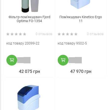
Фільтр-пом'якшувач Fjord
Пом'якшувач Kinetico Ergo
Optima FO-1354
11
0 отзывов
0 отзывов
код товару 20099-22
код товару 9502-5
42 075 грн
47 970 грн