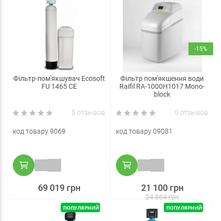
-15%
Фільтр-пом'якшувач Ecosoft
Фільтр пом'якшення води
FU 1465 CE
Raifil RA-1000H1017 Mono-
block
0 отзывов
0 отзывов
код товару 9069
код товару 09081
69 019 грн
21 100 грн
24 864 грн
ПОПУЛЯРНИЙ
ПОПУЛЯРНИЙ