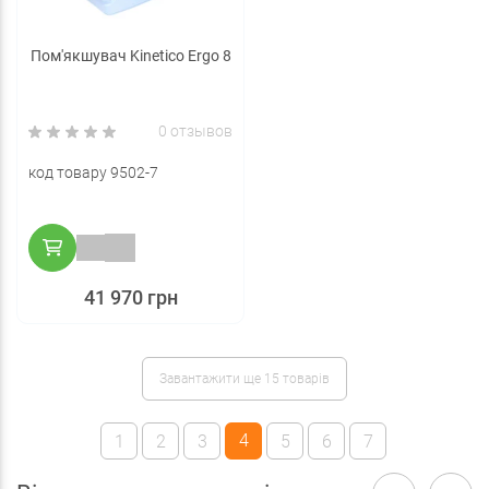
Пом'якшувач Kinetico Ergo 8
0 отзывов
код товару 9502-7
41 970 грн
Завантажити ще 15 товарів
4
1
2
3
5
6
7