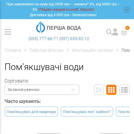
При замовленні на суму від 3000 грн – знижка* 3%, від 5000 грн –
+
5%
(*Окрім товарів Ecosoft, Organic)
Доставка від 4 000 грн - Безкоштовно!
0
(095) 777-66-71
(097) 635-92-12
Головна
Побутові фільтри
Фільтраційні системи
Пом'я
Пом'якшувачі води
Сортувати:
За замовчуванням
Часто шукають:
Пом'якшувач для квартири
Пом'якшувач тип "кабінет"
Пом'якшу