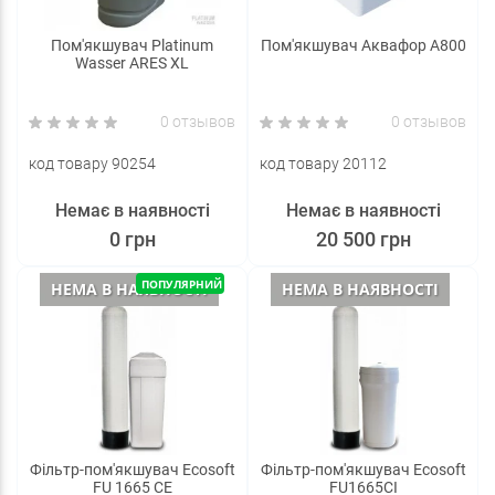
Пом'якшувач Platinum
Пом'якшувач Аквафор А800
Wasser ARES XL
0 отзывов
0 отзывов
код товару 90254
код товару 20112
Немає в наявності
Немає в наявності
0 грн
20 500 грн
ПОПУЛЯРНИЙ
НЕМА В НАЯВНОСТІ
НЕМА В НАЯВНОСТІ
Фільтр-пом'якшувач Ecosoft
Фільтр-пом'якшувач Ecosoft
FU 1665 CE
FU1665CI