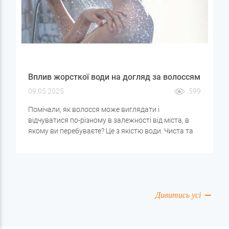
Вплив жорсткої води на догляд за волоссям
09.05.2025
599
Помічали, як волосся може виглядати і
відчуватися по-різному в залежності від міста, в
якому ви перебуваєте? Це з якістю води. Чиста та
збалансована вода важлива не тільки для
здоров'я організму, але й для краси волосся. У цій
статті розберемося, як жорсткість води впливає на
стан локонів, які проблеми вона може викликати і
як підібрати правильний догляд.
Дивитись усі