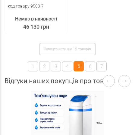
код товару 9503-7
Немає в наявності
46 130 грн
Завантажити ще 15 товарів
5
1
2
3
4
6
7
Відгуки наших покупців про товари