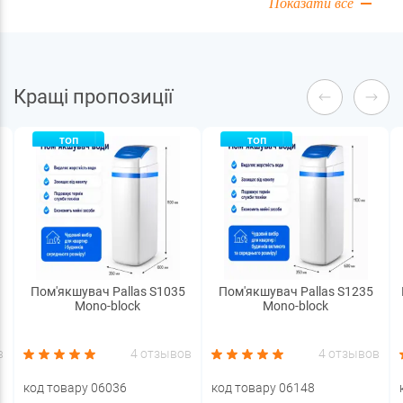
Показати все
Кращі пропозиції
ТОП
ТОП
Пом'якшувач Pallas S1035
Пом'якшувач Pallas S1235
Mono-block
Mono-block
в
4 отзывов
4 отзывов
код товару 06036
код товару 06148