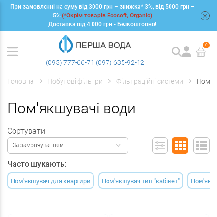
При замовленні на суму від 3000 грн – знижка* 3%, від 5000 грн –
+
5%
(*Окрім товарів Ecosoft, Organic)
Доставка від 4 000 грн - Безкоштовно!
0
(095) 777-66-71
(097) 635-92-12
Головна
Побутові фільтри
Фільтраційні системи
Пом'я
Пом'якшувачі води
Сортувати:
За замовчуванням
Часто шукають:
Пом'якшувач для квартири
Пом'якшувач тип "кабінет"
Пом'якшу