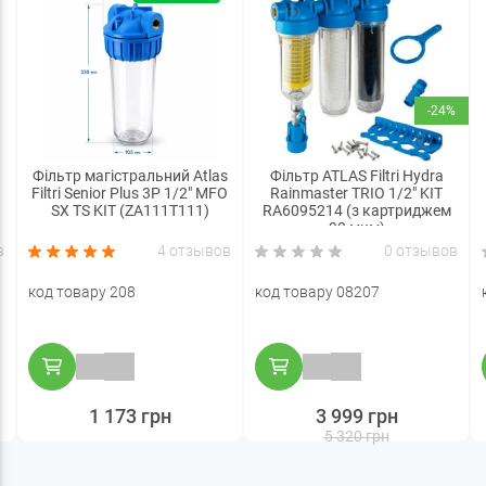
-24%
Фільтр магістральний Atlas
Фільтр ATLAS Filtri Hydra
Filtri Senior Plus 3P 1/2" MFO
Rainmaster TRIO 1/2" KIT
SX TS KIT (ZA111T111)
RA6095214 (з картриджем
90 мкм)
в
4 отзывов
0 отзывов
код товару 208
код товару 08207
1 173 грн
3 999 грн
5 320 грн