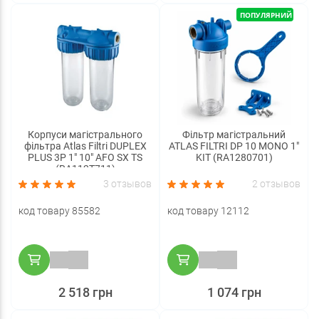
ПОПУЛЯРНИЙ
Корпуси магістрального
Фільтр магістральний
фільтра Atlas Filtri DUPLEX
ATLAS FILTRI DP 10 MONO 1"
PLUS 3P 1" 10" AFO SX TS
KIT (RA1280701)
(RA112T711)
3 отзывов
2 отзывов
код товару 85582
код товару 12112
2 518 грн
1 074 грн