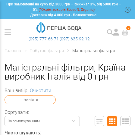
При замовленні на суму від 3000 грн – знижка* 3%, від 5000 грн –
+
5%
(*Окрім товарів Ecosoft, Organic)
Доставка від 4 000 грн - Безкоштовно!
0
(095) 777-66-71
(097) 635-92-12
Головна
Побутові фільтри
Магістральні фільтри
Магістральні фільтри, Країна
виробник Італія від 0 грн
Ваш вибір:
Очистити
італія
×
Сортувати:
За замовчуванням
Часто шукають: