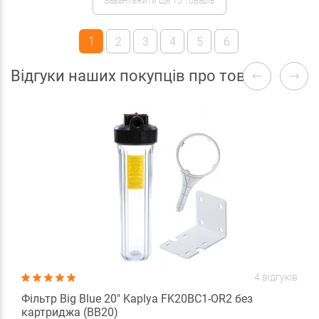
Завантажити ще 15 товарів
1
2
3
4
5
6
Відгуки наших покупців про товари
4 відгуків
Фільтр Big Blue 20" Kaplya FK20BC1-OR2 без
картриджа (BB20)