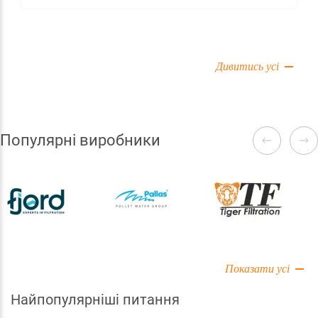
магістралям вже десятки років, а вироблені вони з
металу або чавуну, на стінках яких поступово
утворюється наліт бруду, викликаючи зростання
шкідливих мікроорганізмів. Враховувати слід і
Дивитись усі
застарілі методи очищення води, із застосуванням
технологій, що втратили актуальність.
Популярні виробники
Показати усі
Найпопулярніші питання