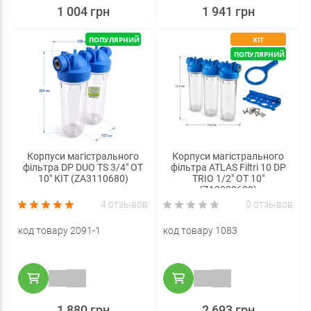
1 004 грн
1 941 грн
ПОПУЛЯРНИЙ
ХІТ
ПОПУЛЯРНИЙ
Корпуси магістрального
Корпуси магістрального
фільтра DP DUO TS 3/4" OT
фільтра ATLAS Filtri 10 DP
10" КІТ (ZA3110680)
TRIO 1/2" OT 10"
(ZA3300680)
4 отзывов
0 отзывов
код товару 2091-1
код товару 1083
1 880 грн
2 693 грн