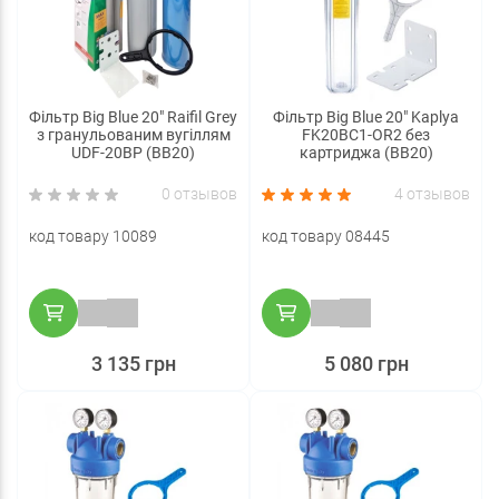
Фільтр Big Blue 20" Raifil Grey
Фільтр Big Blue 20" Kaplya
з гранульованим вугіллям
FK20BC1-OR2 без
UDF-20BP (BB20)
картриджа (BB20)
0 отзывов
4 отзывов
код товару 10089
код товару 08445
3 135 грн
5 080 грн