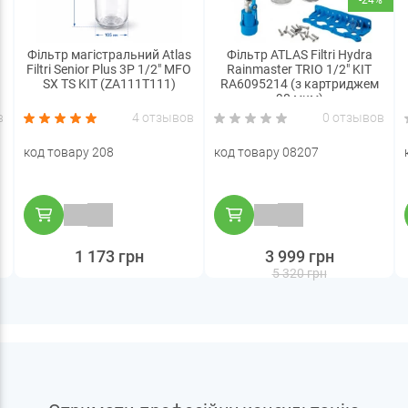
-24%
Фільтр магістральний Atlas
Фільтр ATLAS Filtri Hydra
Filtri Senior Plus 3P 1/2" MFO
Rainmaster TRIO 1/2" KIT
SX TS KIT (ZA111T111)
RA6095214 (з картриджем
90 мкм)
в
4 отзывов
0 отзывов
код товару 208
код товару 08207
1 173 грн
3 999 грн
5 320 грн