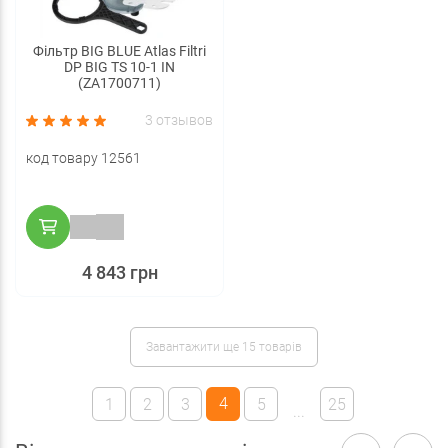
Фільтр BIG BLUE Atlas Filtri
DP BIG TS 10-1 IN
(ZA1700711)
3 отзывов
код товару 12561
4 843 грн
Завантажити ще 15 товарів
4
1
2
3
5
25
...