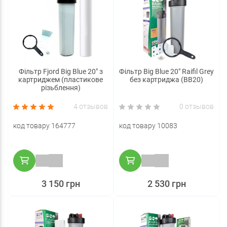
Фільтр Fjord Big Blue 20" з
Фільтр Big Blue 20" Raifil Grey
картриджем (пластикове
без картриджа (BB20)
різьблення)
4 отзывов
0 отзывов
код товару 164777
код товару 10083
3 150 грн
2 530 грн