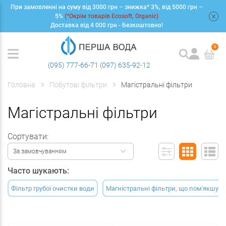
При замовленні на суму від 3000 грн – знижка* 3%, від 5000 грн –
+
5%
(*Окрім товарів Ecosoft, Organic)
Доставка від 4 000 грн - Безкоштовно!
0
(095) 777-66-71
(097) 635-92-12
Головна
Побутові фільтри
Магістральні фільтри
Магістральні фільтри
Сортувати:
За замовчуванням
Часто шукають:
Фільтр грубої очистки води
Магністральні фільтри, що пом'якшую