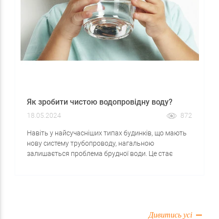
Як зробити чистою водопровідну воду?
18.05.2024
872
Навіть у найсучасніших типах будинків, що мають
нову систему трубопроводу, нагальною
залишається проблема брудної води. Це стає
можливим через те, що основним водопровідним
магістралям вже десятки років, а вироблені вони з
металу або чавуну, на стінках яких поступово
утворюється наліт бруду, викликаючи зростання
шкідливих мікроорганізмів. Враховувати слід і
Дивитись усі
застарілі методи очищення води, із застосуванням