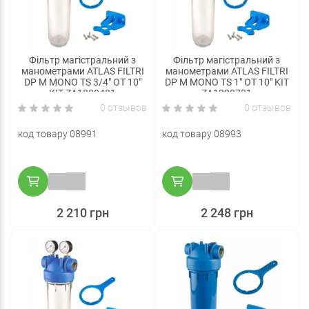
Фільтр магістральний з
Фільтр магістральний з
манометрами ATLAS FILTRI
манометрами ATLAS FILTRI
DP M MONO TS 3/4" OT 10"
DP M MONO TS 1" OT 10" KIT
KIT ZA1380431
ZA1380731
0 отзывов
0 отзывов
код товару 08991
код товару 08993
2 210 грн
2 248 грн