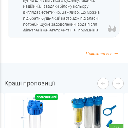
купив для заміського будинку. Міцний,
надійний, і завдяки білому кольору
виглядає естетично. Важливо, що можна
підібрати будь-який картридж під власні
потреби. Дуже задоволений, вода після
фільтрації набагато чистіша і приємніша.
Рекомендую для тих, хто цінує якість!
Показати все
Кращі пропозиції
ПОПУЛЯРНИЙ