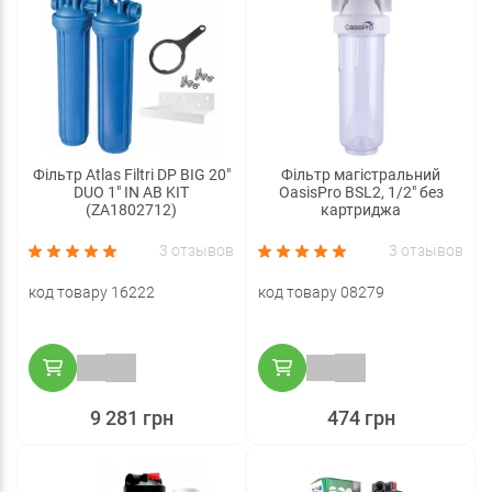
Фільтр Atlas Filtri DP BIG 20"
Фільтр магістральний
DUO 1" IN AB KIT
OasisPro BSL2, 1/2" без
(ZA1802712)
картриджа
3 отзывов
3 отзывов
код товару 16222
код товару 08279
9 281 грн
474 грн