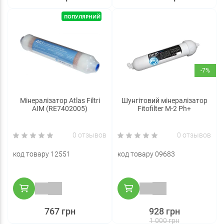
ПОПУЛЯРНИЙ
-7%
Мінералізатор Atlas Filtri
Шунгітовий мінералізатор
AIM (RE7402005)
Fitofilter M-2 Рh+
0 отзывов
0 отзывов
код товару 12551
код товару 09683
767 грн
928 грн
1 000 грн