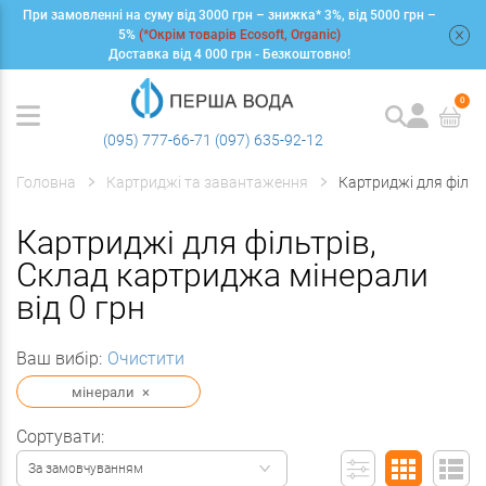
При замовленні на суму від 3000 грн – знижка* 3%, від 5000 грн –
+
5%
(*Окрім товарів Ecosoft, Organic)
Доставка від 4 000 грн - Безкоштовно!
0
(095) 777-66-71
(097) 635-92-12
Головна
Картриджі та завантаження
Картриджі для фільт
Картриджі для фільтрів,
Склад картриджа мінерали
від 0 грн
Ваш вибір:
Очистити
мінерали
×
Сортувати:
За замовчуванням