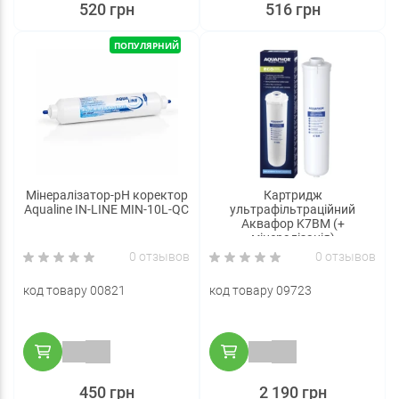
520 грн
516 грн
ПОПУЛЯРНИЙ
Мінералізатор-рН коректор
Картридж
Aqualine IN-LINE МIN-10L-QC
ультрафільтраційний
Аквафор K7BM (+
мінералізація)
0 отзывов
0 отзывов
код товару 00821
код товару 09723
450 грн
2 190 грн