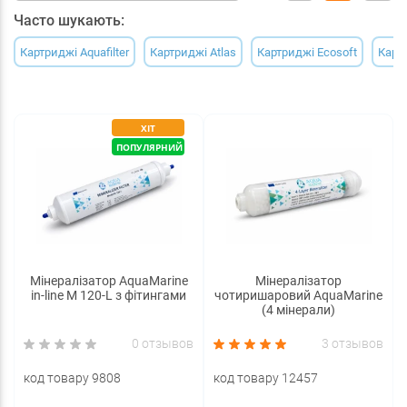
Часто шукають:
Картриджі Aquafilter
Картриджі Atlas
Картриджі Ecosoft
Карт
ХІТ
ПОПУЛЯРНИЙ
Мінералізатор AquaMarine
Мінералізатор
in-line M 120-L з фітингами
чотиришаровий AquaMarine
(4 мінерали)
0 отзывов
3 отзывов
код товару 9808
код товару 12457