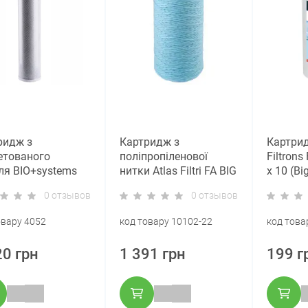
ридж з
Картридж з
Картри
етованого
поліпропіленової
Filtrons
ля BIO+systems
нитки Atlas Filtri FA BIG
x 10 (Bi
0L (Big Blue 20)
SANIC 10” SX 10 мкм
мкм
0 отзывов
0 отзывов
(Big Blue 10)
SA5115509
овару 4052
код товару 10102-22
код това
20 грн
1 391 грн
199 г