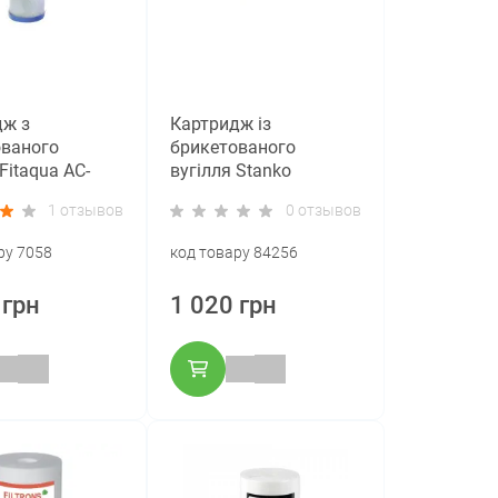
дж з
Картридж із
ованого
брикетованого
Fitaqua AC-
вугілля Stanko
0 (Big Blue 20)
Waterteach CTO 20BB
1 отзывов
0 отзывов
ру 7058
код товару 84256
 грн
1 020 грн