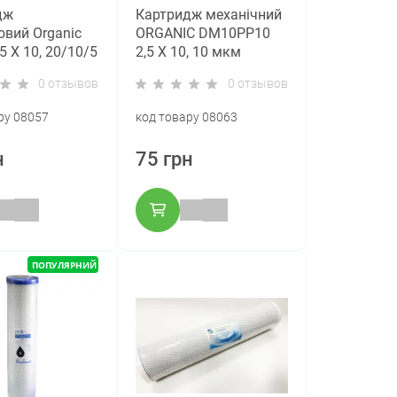
дж
Картридж механічний
вий Organic
ORGANIC DM10PP10
5 Х 10, 20/10/5
2,5 Х 10, 10 мкм
0 отзывов
0 отзывов
ру 08057
код товару 08063
н
75 грн
ПОПУЛЯРНИЙ