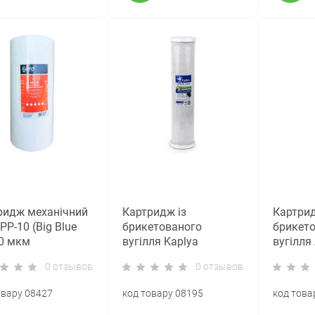
ридж механічний
Картридж із
Картрид
 PP-10 (Big Blue
брикетованого
брикет
10 мкм
вугілля Kaplya
вугілля 
CFBC20B (Big Blue 20)
FCCBL20
0 отзывов
0 отзывов
20)
овару 08427
код товару 08195
код това