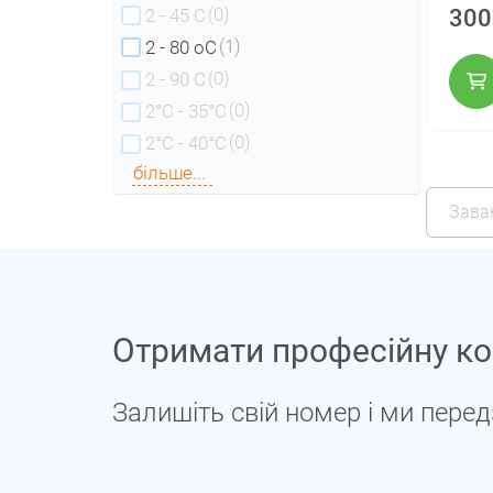
(0)
2 - 45 С
300
(1)
2 - 80 оС
(0)
2 - 90 С
(0)
2°C - 35°C
(0)
2°C - 40°C
більше...
Зава
Отримати професійну ко
Залишіть свій номер і ми пере