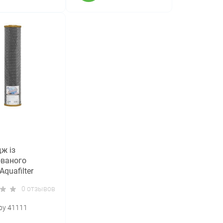
ж із
ованого
Aquafilter
BB-G (Big Blue
0 отзывов
ру 41111