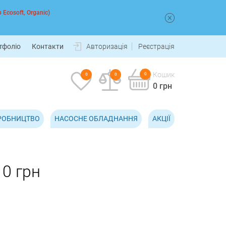
 Ecosoft, Organic)
тфоліо
Контакти
Авторизація
Реєстрація
Кошик
0
0
0
0 грн
РОБНИЦТВО
НАСОСНЕ ОБЛАДНАННЯ
АКЦІЇ
 0 грн