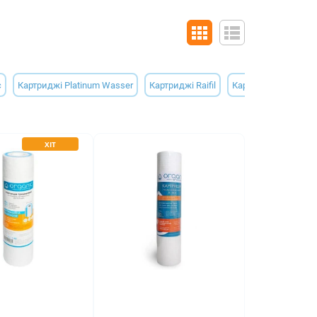
c
Картриджі Platinum Wasser
Картриджі Raifil
Картриджі для питн
ХІТ