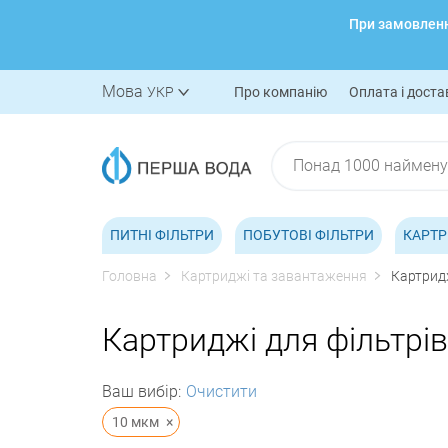
При замовленні
Мова
УКР
Про компанію
Оплата і доста
ПИТНІ ФІЛЬТРИ
ПОБУТОВІ ФІЛЬТРИ
КАРТР
Головна
Картриджі та завантаження
Картридж
Картриджі для фільтрів,
Ваш вибір:
Очистити
10 мкм
×