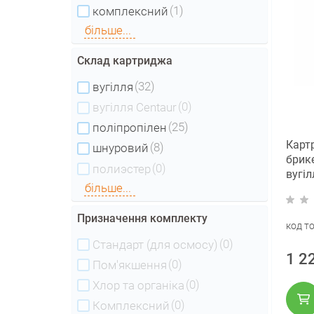
(1)
комплексний
більше...
Склад картриджа
(32)
вугілля
(0)
вугілля Centaur
(25)
поліпропілен
Карт
(8)
шнуровий
брик
(0)
полиэстер
вугіл
більше...
CTO-2
Призначення комплекту
код т
(0)
Стандарт (для осмосу)
1 2
(0)
Пом'якшення
(0)
Хлор та органіка
(0)
Комплексний