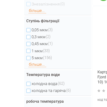
(0)
Знезалізнення
більше...
Ступінь фільтрації
(3)
0,05 мкм
(2)
0,3 мкм
(1)
0,45 мкм
(33)
1 мкм
(156)
5 мкм
більше...
Карт
Температура води
Fjord
10) 
(62)
холодна вода
(6)
холодна та гаряча
код т
робоча температура