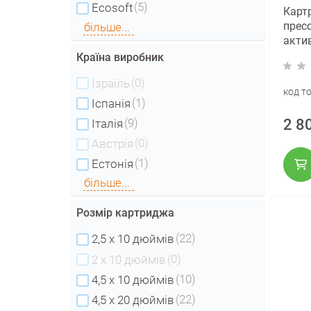
(5)
Ecosoft
Карт
прес
більше...
акти
Ecoso
Країна виробник
(CHV
(0)
Ізраїль
Blue 
код т
(1)
Іспанія
2 8
(9)
Італія
(0)
Австрія
(1)
Естонія
більше...
Розмір картриджа
(22)
2,5 x 10 дюймів
(0)
2 х 10 дюймів
(10)
4,5 x 10 дюймів
(22)
4,5 x 20 дюймів