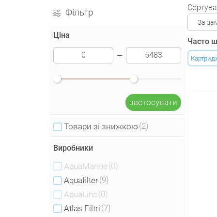
Сортува
Фільтр
За за
Ціна
Часто ш
Картриджі
застосувати
(2)
Товари зі знижкою
Виробники
(0)
AquaMarine
(9)
Aquafilter
(0)
AquaLine
(7)
Atlas Filtri