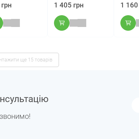
 грн
1 405 грн
1 160
нтажити ще 15 товарів
нсультацію
дзвонимо!