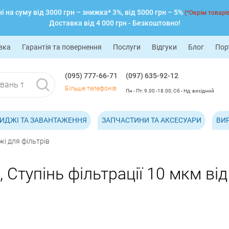
 на суму від 3000 грн – знижка* 3%, від 5000 грн – 5%
(*Окрім товарів
Доставка від 4 000 грн - Безкоштовно!
вка
Гарантія та повернення
Послуги
Відгуки
Блог
Пор
(095) 777-66-71
(097) 635-92-12
Більше телефонів
Пн - Пт: 9.00 -18.00; Сб - Нд: вихідний
ИДЖІ ТА ЗАВАНТАЖЕННЯ
ЗАПЧАСТИНИ ТА АКСЕСУАРИ
ВИ
і для фільтрів
 Ступінь фільтрації 10 мкм від