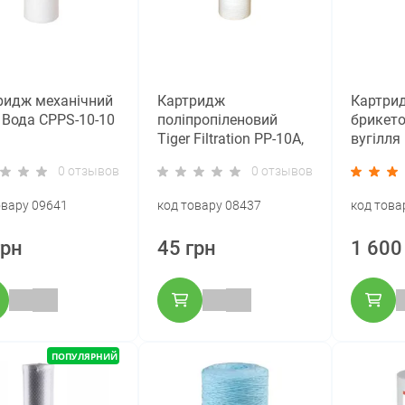
ридж механічний
Картридж
Картри
 Вода CPPS-10-10
поліпропіленовий
брикет
Tiger Filtration PP-10A,
вугілля 
10 мкм (Slim 10)
СТО-BB2
0 отзывов
0 отзывов
овару 09641
код товару 08437
код това
грн
45 грн
1 600
ПОПУЛЯРНИЙ