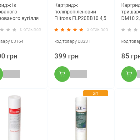
ридж із
Картридж
Картри
ованого
поліпропіленовий
тришаро
вованого вугілля
Filtrons FLP20BB10 4,5
DM10 2,
ft 4,5"х20"
x 20, 10 мкм (Big Blue
мкм
0 отзывов
3 отзывов
CB4520ECO) (Big
20)
20)
овару 03164
код товару 08331
код това
00 грн
399 грн
85 гр
ХІТ