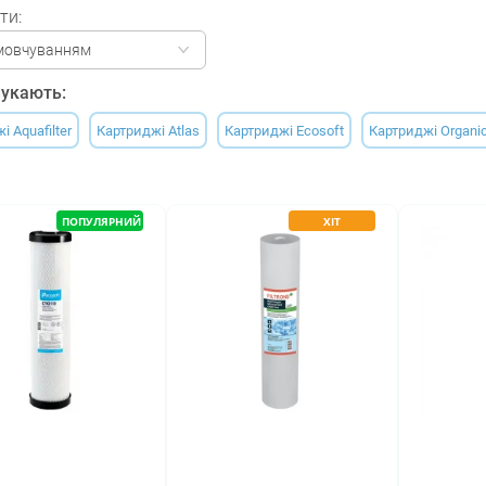
ти:
мовчуванням
укають:
 Aquafilter
Картриджі Atlas
Картриджі Ecosoft
Картриджі Organi
ПОПУЛЯРНИЙ
ХІТ