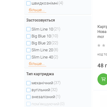
(4)
швидкознімні
більше...
Застосовується
Карт
(21)
Slim Line 10
Нова
(10)
Big Blue 10
mcr
(22)
Big Blue 20
(8)
Slim Line 20
код т
(2)
Slim Line 40
більше...
48 
Тип картриджа
(37)
механічний
(32)
вугільний
(1)
знезалізний
(0)
пом'якшуючий