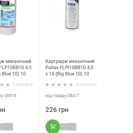
дж механічний
Картридж механічний
 FLP10BB10 4,5
Pallas FLPl10ВВ10 4,5
g Blue 10) 10
x 10 (Big Blue 10) 10
мкм
0 отзывов
0 отзывов
ру 08319
код товару 08417
рн
226 грн