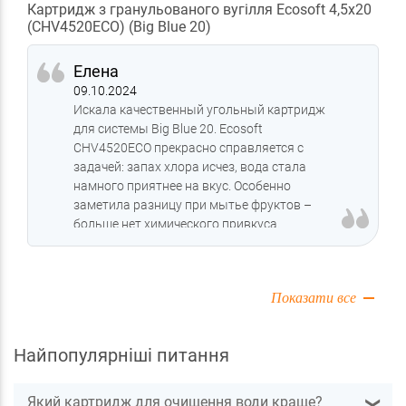
Картридж з гранульованого вугілля Ecosoft 4,5x20
(CHV4520ECO) (Big Blue 20)
Елена
09.10.2024
Искала качественный угольный картридж
для системы Big Blue 20. Ecosoft
CHV4520ECO прекрасно справляется с
задачей: запах хлора исчез, вода стала
намного приятнее на вкус. Особенно
заметила разницу при мытье фруктов –
больше нет химического привкуса.
Пользуемся уже 4 месяца, пока все
устраивает.
Показати все
Найпопулярніші питання
Який картридж для очищення води краще?
❯