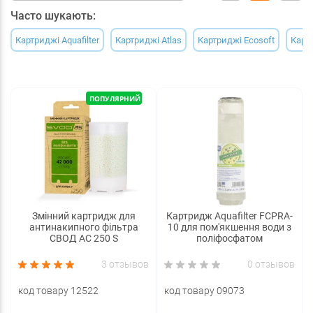
Часто шукають:
Картриджі Aquafilter
Картриджі Atlas
Картриджі Ecosoft
Карт
ПОПУЛЯРНИЙ
Змінний картридж для
Картридж Aquafilter FCPRA-
антинакипного фільтра
10 для пом'якшення води з
СВОД АС 250 S
поліфосфатом
3 отзывов
0 отзывов
код товару 12522
код товару 09073