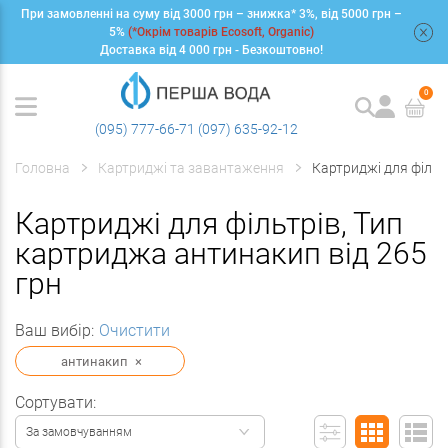
При замовленні на суму від 3000 грн – знижка* 3%, від 5000 грн –
+
5%
(*Окрім товарів Ecosoft, Organic)
Доставка від 4 000 грн - Безкоштовно!
0
(095) 777-66-71
(097) 635-92-12
Головна
Картриджі та завантаження
Картриджі для фільт
Картриджі для фільтрів, Тип
картриджа антинакип від 265
грн
Ваш вибір:
Очистити
антинакип
×
Сортувати:
За замовчуванням