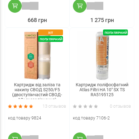
668 грн
1 275 грн
ХІТ
ПОПУЛЯРНИЙ
ПОПУЛЯРНИЙ
Картридж від заліза та
Картридж поліфосфатний
накипу СВОД S250/F5
Atlas Filtri HA 10" SX TS
(двоступінчастий СВОД-
RA5195125
АС+знезалізнення)
13 отзывов
0 отзывов
код товару 9824
код товару 7106-2