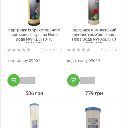
Картридж із брикетованого
Картридж комплексний
кокосового вугілля Нова
(вугілля+пом'якшення)
Вода NW-KBC-10-10
Нова Вода NW-ASBC-10
(2,5"х10")
(2,5"х10")
0 отзывов
0 отзывов
код товару 09667
код товару 09669
506 грн
779 грн