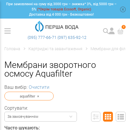
При замовленні на суму від 3000 грн – знижка* 3%, від 5000 грн –
+
5%
(*Окрім товарів Ecosoft, Organic)
Доставка від 4 000 грн - Безкоштовно!
0
(095) 777-66-71
(097) 635-92-12
Головна
Картриджі та завантаження
Мембрани для фільт
Мембрани зворотного
осмосу Aquafilter
Ваш вибір:
Очистити
aquafilter
×
Сортувати:
За замовчуванням
Часто шукають: