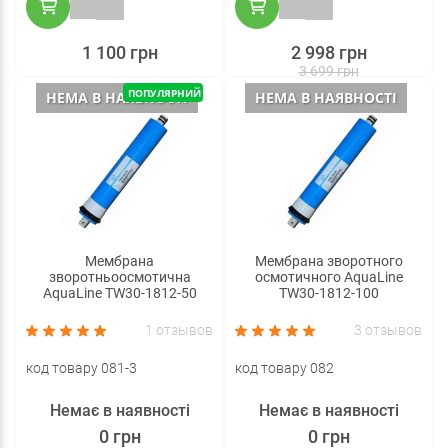
1 100 грн
2 998 грн
3 699 грн
ПОПУЛЯРНИЙ
НЕМА В НАЯВНОСТІ
НЕМА В НАЯВНОСТІ
Мембрана
Мембрана зворотного
зворотньоосмотична
осмотичного AquaLine
AquaLine TW30-1812-50
TW30-1812-100
1 отзывов
3 отзывов
код товару 081-3
код товару 082
Немає в наявності
Немає в наявності
0 грн
0 грн