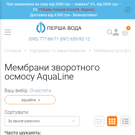
При замовленні на суму від 3000 грн – знижка* 3%, від 5000 грн –
+
5%
(*Окрім товарів Ecosoft, Organic)
Доставка від 4 000 грн - Безкоштовно!
0
(095) 777-66-71
(097) 635-92-12
Головна
Картриджі та завантаження
Мембрани для фільт
Мембрани зворотного
осмосу AquaLine
Ваш вибір:
Очистити
aqualine
×
Сортувати:
За замовчуванням
Часто шукають: