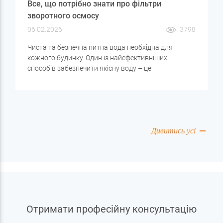
Все, що потрібно знати про фільтри
зворотного осмосу
06.02.2026
3798
Чиста та безпечна питна вода необхідна для
кожного будинку. Один із найефективніших
способів забезпечити якісну воду – це
використання технології зворотного осмосу. У цій
статті ми розглянемо, що таке фільтр зворотного
осмосу, як він працює, які його переваги і як
вибрати найкращий варіант для вашого будинку.
Дивитись усі
Отримати професійну консультацію