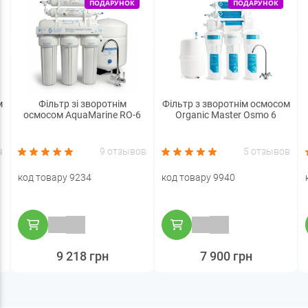
ПОДАРУНОК
ПОДАРУНОК
м
Фільтр зі зворотнім
Фільтр з зворотнім осмосом
осмосом AquaMarine RO-6
Organic Master Osmo 6
в
9 отзывов
5 отзывов
код товару 9234
код товару 9940
9 218 грн
7 900 грн