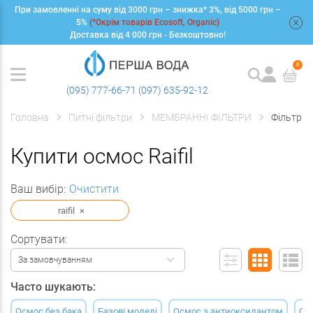
При замовленні на суму від 3000 грн – знижка* 3%, від 5000 грн –
+
5%
(*Окрім товарів Ecosoft, Organic)
Доставка від 4 000 грн - Безкоштовно!
0
(095) 777-66-71
(097) 635-92-12
Головна
Питні фільтри
МЕМБРАННІ ФІЛЬТРИ
Фільтри 
Купити осмос Raifil
Ваш вибір:
Очистити
raifil
×
Сортувати:
За замовчуванням
Часто шукають:
Осмос без бака
Базові моделі
Осмос з антиоксидантом
Ос