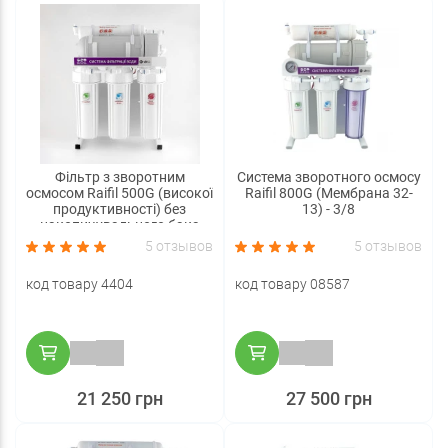
Фільтр з зворотним
Система зворотного осмосу
осмосом Raifil 500G (високої
Raifil 800G (Мембрана 32-
продуктивності) без
13) - 3/8
накопичувального бака
5 отзывов
5 отзывов
код товару 4404
код товару 08587
21 250 грн
27 500 грн