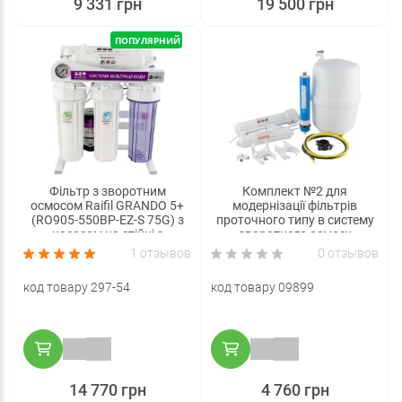
9 331 грн
19 500 грн
ПОПУЛЯРНИЙ
Фільтр з зворотним
Комплект №2 для
осмосом Raifil GRANDO 5+
модернізації фільтрів
(RO905-550BP-EZ-S 75G) з
проточного типу в систему
насосом на стійці з
зворотного осмосу
манометром.
1 отзывов
0 отзывов
код товару 297-54
код товару 09899
14 770 грн
4 760 грн