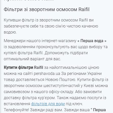
Фільтри зі зворотним осмосом Raifil
Купивши фільтр із зворотним осмосом Raifil ви
забезпечуєте себе та свою сім'ю чистою каченою
водою.
Менеджери нашого інтернет-магазину
«
Перша вода
»
із задоволенням проконсультують вас щодо вибору та
купівлі фільтра Raifil. Допоможуть підібрати
оптимальний варіант для вас.
Купити фільтри
Raifil
за найоптимальнішою ціною
можна на сайті pershavoda.ua За регіонами України
товар доставляється Новою Поштою. Купити фільтр із
зворотним осмосом шестиступінчастий у Києві можна
самовивозом з нашого офісу-складу. Або замовити
доставку фільтра кур'єром. Також надаємо послуги із
встановлення
фільтрів для води
під ключ.
Телефонуйте! Завжди раді вам. Завжди ваша
"
Перша