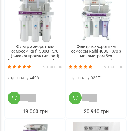
Фільтр з зворотним
Фільтр із зворотним
осмосом Raifil 300G - 3/8
осмосом Raifil 400G - 3/8 з
(високої продуктивності)
манометром без
без накопичувального бака
накопичувального бака
5 отзывов
5 отзывов
код товару 4406
код товару 08671
19 060 грн
20 940 грн