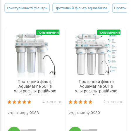
Триступінчасті фільтри
Проточний фільтр AquaMarine
Проточни
ПОПУЛЯРНИЙ
ПОПУЛЯРНИЙ
Проточний фільтр
Проточний фільтр
AquaMarine 5UF з
AquaMarine 5UF з
ультрафільтраційною
ультрафільтраційною
мембраною та
мембраною
пом'якшенням
4 отзывов
2 отзывов
код товару 9983
код товару 9989