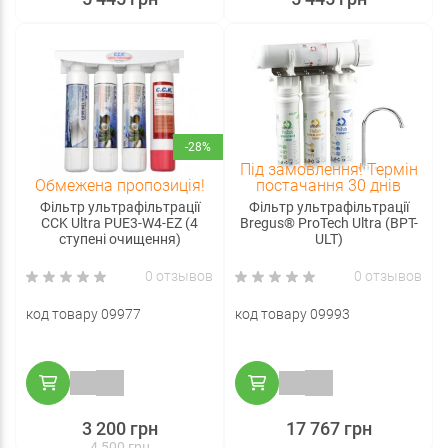
-28%
Під замовлення! Термін
Обмежена пропозиція!
постачання 30 днів
Фільтр ультрафільтрації
Фільтр ультрафільтрації
CCK Ultra PUE3-W4-EZ (4
Bregus® ProTech Ultra (BPT-
ступені очищення)
ULT)
0 отзывов
0 отзывов
код товару 09977
код товару 09993
3 200 грн
17 767 грн
4 500 грн