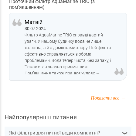
Проточний фільтр AquaMarine TRIO (з
пом'якшенням)
Матвій
30.07.2024
Фільтр AquaMarine TRIO справді вартий
уваги. У нашому будинку вода не лише
жорстка, а й з домішками хлору. Цей фільтр
ефективно справляється з обома
проблемами. Вода тепер чиста, без запаху, і
її смак став значно приємнішим.
Пом’якшення також працює чудово —
жодної накипі в посуді після кількох тижнів
використання. Заміну картриджів планую
робити за рекомендаціями, але вже бачу,
Показати все
що ресурс достатній для нашої родини.
Рекомендую!
Найпопулярніші питання
Які фільтри для питної води компактні?
❯