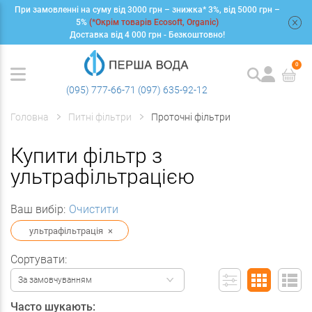
При замовленні на суму від 3000 грн – знижка* 3%, від 5000 грн –
+
5%
(*Окрім товарів Ecosoft, Organic)
Доставка від 4 000 грн - Безкоштовно!
0
(095) 777-66-71
(097) 635-92-12
Головна
Питні фільтри
Проточні фільтри
Купити фільтр з
ультрафільтрацією
Ваш вибір:
Очистити
ультрафільтрація
×
Сортувати:
За замовчуванням
Часто шукають: