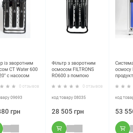
р із зворотним
Фільтр з зворотним
Система
сом CT Water 600
осмосом FILTRONS
осмосу R
20" c насосом
RO600 з помпою
продукт
G 20“ Sl
0 отзывов
0 отзывов
пичувального
)
овару 09693
код товару 08035
код това
880 грн
28 505 грн
53 55