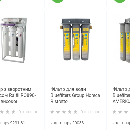
тр з зворотним
Фільтр для води
Фільтр 
ом Raifil RO890-
Bluefilters Group Horeca
Bluefilt
 високої
Ristretto
AMERIC
уктивності
0 отзывов
0 отзывов
овару 9231-81
код товару 20033
код това