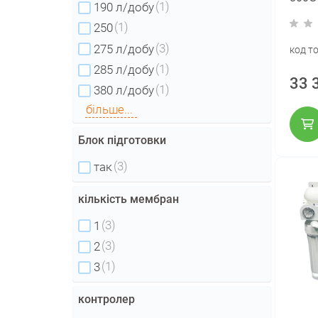
(1)
190 л/добу
прод
(1)
250
(3)
275 л/добу
код т
(1)
285 л/добу
33 
(1)
380 л/добу
більше...
Блок підготовки
(3)
так
кількість мембран
(3)
1
(3)
2
(1)
3
контролер