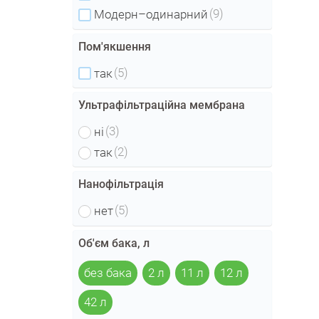
(9)
Модерн–одинарний
Пом'якшення
(5)
так
Ультрафільтраційна мембрана
(3)
ні
(2)
так
Нанофільтрація
(5)
нет
Об'єм бака, л
без бака
2 л
11 л
12 л
42 л