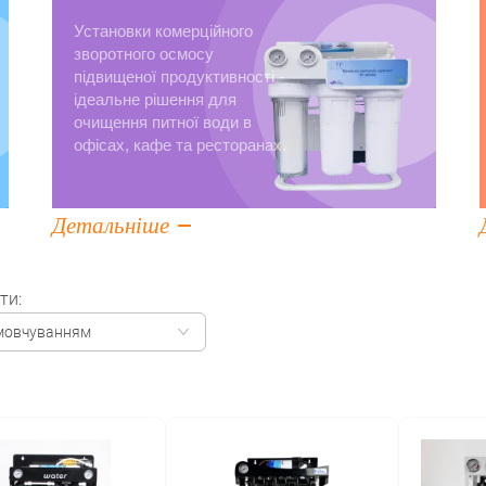
Установки комерційного
зворотного осмосу
підвищеної продуктивності -
ідеальне рішення для
очищення питної води в
офісах, кафе та ресторанах.
Детальніше
ти:
мовчуванням