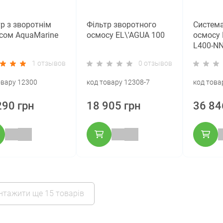
р з зворотнім
Фільтр зворотного
Система
сом AquaMarine
осмосу EL\'AGUA 100
осмосу 
L400-N
1 отзывов
0 отзывов
овару 12300
код товару 12308-7
код това
290 грн
18 905 грн
36 84
нтажити ще 15 товарів