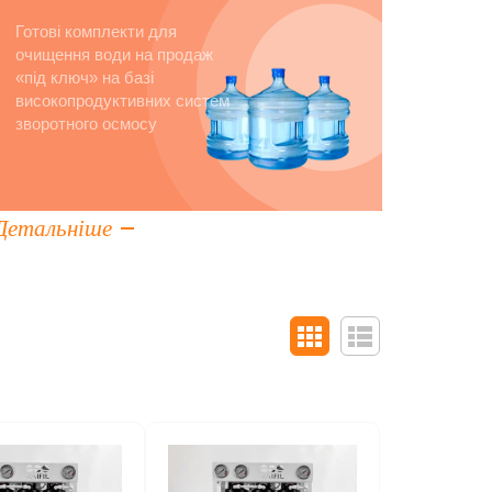
Готові комплекти для
очищення води на продаж
«під ключ» на базі
високопродуктивних систем
зворотного осмосу
Детальніше