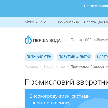
При замовленні
Мова
УКР
Про компанію
Оплата і доста
ПИТНІ ФІЛЬТРИ
ПОБУТОВІ ФІЛЬТРИ
КАРТР
Головна
Виробництво
Промисловий зворотни
Промисловий зворотн
Високопродуктивні системи
зворотного осмосу