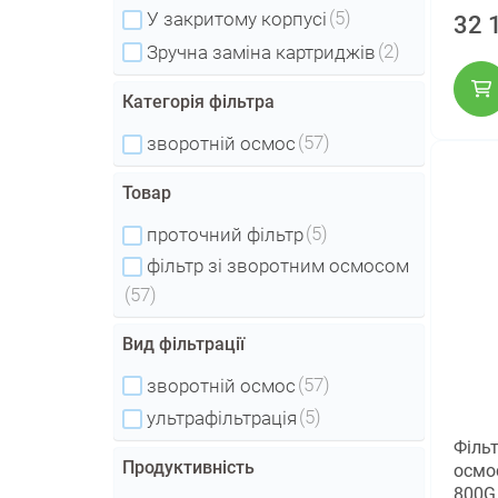
(5)
У закритому корпусі
32 
(2)
Зручна заміна картриджів
Категорія фільтра
(57)
зворотній осмос
Товар
(5)
проточний фільтр
фільтр зі зворотним осмосом
(57)
Вид фільтрації
(57)
зворотній осмос
(5)
ультрафільтрація
Філь
Продуктивність
осмос
800G