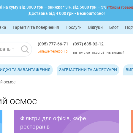
 на суму від 3000 грн – знижка* 3%, від 5000 грн – 5%
(*Окрім товарів
Доставка від 4 000 грн - Безкоштовно!
вка
Гарантія та повернення
Послуги
Відгуки
Блог
Пор
(095) 777-66-71
(097) 635-92-12
Більше телефонів
Пн - Пт: 9.00 -18.00; Сб - Нд: вихідний
ИДЖІ ТА ЗАВАНТАЖЕННЯ
ЗАПЧАСТИНИ ТА АКСЕСУАРИ
ВИ
й осмос
ий осмос
Фільтри для офісів, кафе,
ресторанів