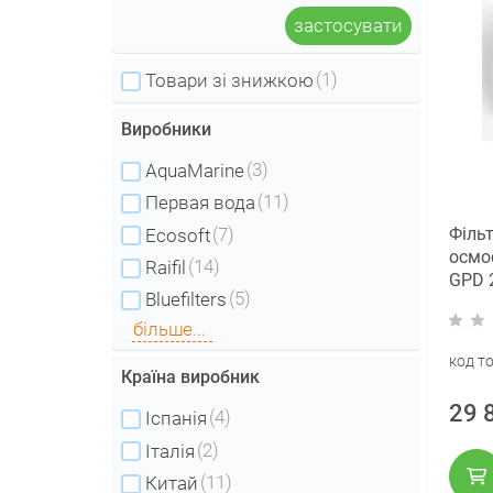
застосувати
(1)
Товари зі знижкою
Виробники
(3)
AquaMarine
(11)
Первая вода
(7)
Фільт
Ecosoft
осмо
(14)
Raifil
GPD 
(5)
Bluefilters
(без
нако
більше...
бака
код т
Країна виробник
29 
(4)
Іспанія
(2)
Італія
(11)
Китай