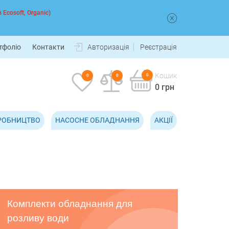
 Ecosoft, Organic)
тфоліо
Контакти
Авторизація
Реєстрація
Кошик
0
0
0
0 грн
РОБНИЦТВО
НАСОСНЕ ОБЛАДНАННЯ
АКЦІЇ
Комплекти обладнання для
розливу води