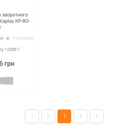
 зворотного
Kaplay KP-RO-
N
0 отзывов
ру 12308-7
6 грн
3
1
2
4
5