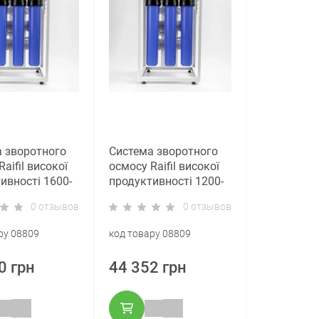
 зворотного
Система зворотного
aifil високої
осмосу Raifil високої
ивності 1600-
продуктивності 1200-
im
G 20“ Slim
0 отзывов
0 отзывов
ру 08809
код товару 08809
0 грн
44 352 грн