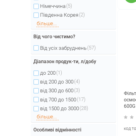
(5)
Німеччина
(2)
Південна Корея
більше...
Від чого чистимо?
(57)
Від усіх забруднень
Діапазон продук-ти, л/добу
(1)
до 200
(4)
від 200 до 300
(3)
від 300 до 600
Філь
(17)
від 700 до 1500
осмос
600G
(28)
від 1500 до 3000
прод
більше...
код т
Особливі відмінності