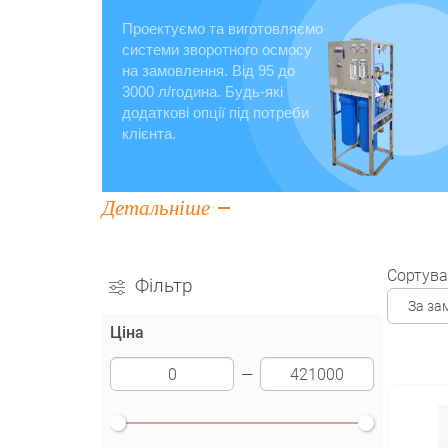
Проектуємо та виготовляємо
системи зворотного осмосу
на замовлення. Від 95 до
3000 л/година. Будь-які
додаткові опції під потреби
клієнта.
Детальніше
Сортува
Фільтр
За за
Ціна