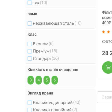
(10)
так
Фільт
рама
осмо
(10)
400P
нержавеющая сталь
Клас
код т
(6)
Економ
(15)
Преміум
28 
(36)
Стандарт
Кількість етапів очищення
3
4
5
6
Вигляд крана
Зава
(43)
Класика-одинарний
(2)
Класика-подвійний