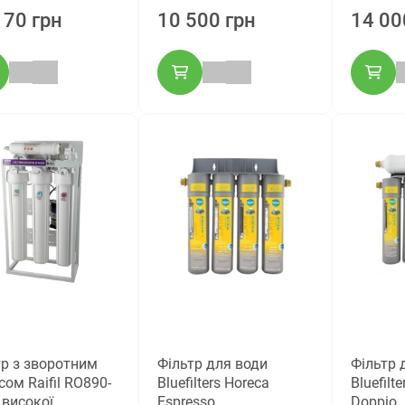
170 грн
10 500 грн
14 00
тр з зворотним
Фільтр для води
Фільтр 
ом Raifil RO890-
Bluefilters Horeca
Bluefilt
 високої
Espresso
Doppio