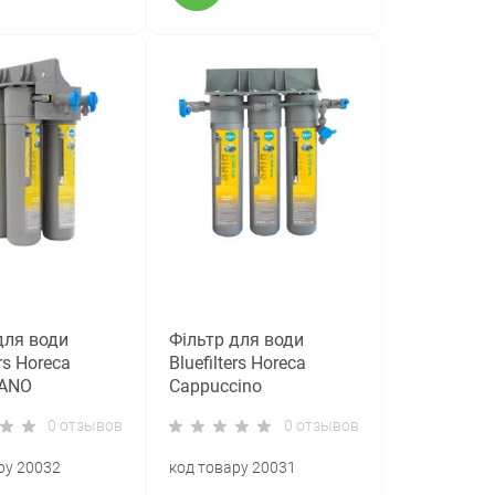
для води
Фільтр для води
ers Horeca
Bluefilters Horeca
ANO
Cappuccino
0 отзывов
0 отзывов
ру 20032
код товару 20031