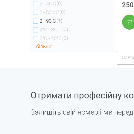
(0)
2 - 45 С
250
(0)
2 - 80 оС
(1)
2 - 90 С
(0)
2°C - 35°C
(0)
2°C - 40°C
більше...
Зава
Отримати професійну ко
Залишіть свій номер і ми пере