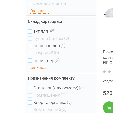
(0)
комплексний
більше...
Склад картриджа
(48)
вугілля
(0)
вугілля Centaur
(1)
поліпропілен
Біок
(0)
шнуровий
карт
(2)
полиэстер
FIR-Q
більше...
Призначення комплекту
код т
(5)
Стандарт (для осмосу)
520
(0)
Пом'якшення
(5)
Хлор та органіка
(0)
Комплексний