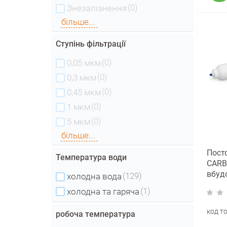
(0)
Знезалізнення
більше...
Ступінь фільтрації
(0)
0,05 мкм
(0)
0,3 мкм
(0)
0,45 мкм
(0)
1 мкм
(0)
5 мкм
більше...
Постф
Температура води
CARB-
вбуд
(129)
холодна вода
фіти
(1)
холодна та гаряча
код т
робоча температура