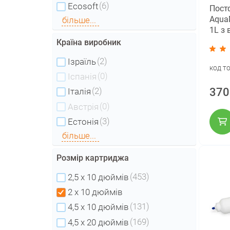
(6)
Ecosoft
Пост
AquaM
більше...
1L з
фіти
Країна виробник
(2)
Ізраїль
код т
(0)
Іспанія
370
(2)
Італія
(0)
Австрія
(3)
Естонія
більше...
Розмір картриджа
(453)
2,5 x 10 дюймів
2 х 10 дюймів
(131)
4,5 x 10 дюймів
(169)
4,5 x 20 дюймів