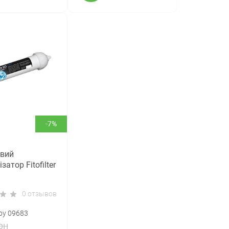
-7%
овий
затор Fitofilter
0 отзывов
ру 09683
рн