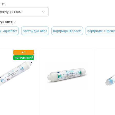
ти:
мовчуванням
укають:
 Aquafilter
Картриджі Atlas
Картриджі Ecosoft
Картриджі Organi
ХІТ
ПОПУЛЯРНИЙ