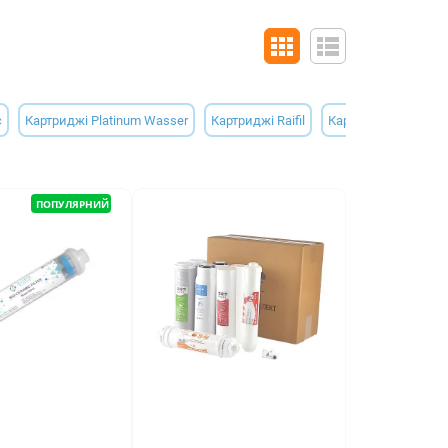
c
Картриджі Platinum Wasser
Картриджі Raifil
Картриджі для питн
ПОПУЛЯРНИЙ