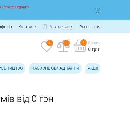
 Ecosoft, Organic)
тфоліо
Контакти
Авторизація
Реєстрація
Кошик
0
0
0
0 грн
РОБНИЦТВО
НАСОСНЕ ОБЛАДНАННЯ
АКЦІЇ
мів від 0 грн