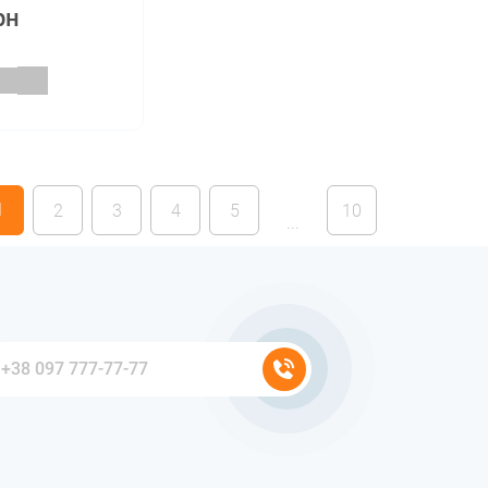
рн
1
2
3
4
5
10
...