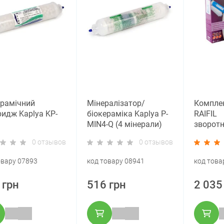
ерамічний
Мінералізатор/
Компле
ридж Kaplya KP-
біокераміка Kaplya P-
RAIFIL
MIN4-Q (4 мінерали)
зворот
мембран
0 отзывов
0 отзывов
постфіл
овару 07893
код товару 08941
код това
 грн
516 грн
2 035