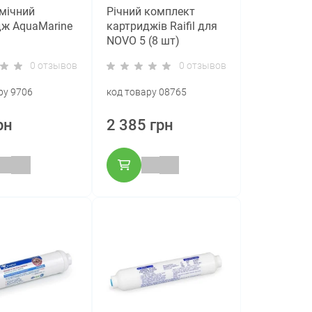
мічний
Річний комплект
ж AquaMarine
картриджів Raifil для
NOVO 5 (8 шт)
0 отзывов
0 отзывов
ру 9706
код товару 08765
рн
2 385 грн