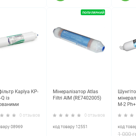
ПОПУЛЯРНИЙ
ільтр Kaplya KP-
Мінералізатор Atlas
Шунгіт
Q із
Filtri AIM (RE7402005)
мінералі
ованими
M-2 Рh+
нгами
0 отзывов
0 отзывов
овару 08969
код товару 12551
код това
1 000 г