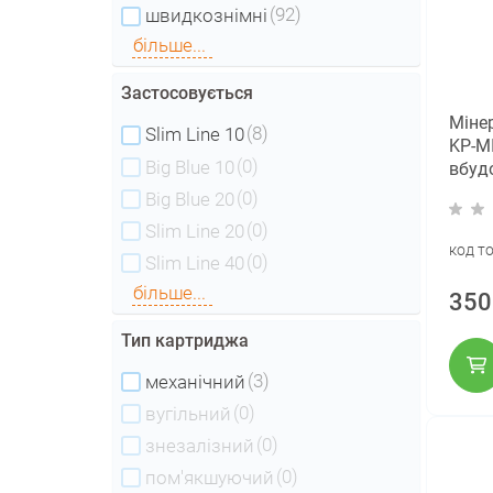
(92)
швидкознімні
більше...
Застосовується
Міне
(8)
Slim Line 10
KP-MI
(0)
Big Blue 10
вбуд
фіти
(0)
Big Blue 20
(0)
Slim Line 20
код т
(0)
Slim Line 40
більше...
350
Тип картриджа
(3)
механічний
(0)
вугільний
(0)
знезалізний
(0)
пом'якшуючий