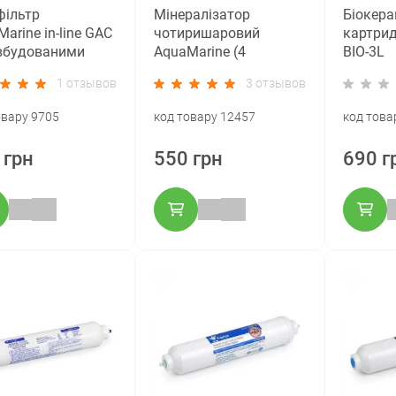
фільтр
Мінералізатор
Біокера
arine in-line GAC
чотиришаровий
картрид
 вбудованими
AquaMarine (4
BIO-3L
нгами
мінерали)
1 отзывов
3 отзывов
овару 9705
код товару 12457
код това
 грн
550 грн
690 г