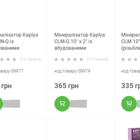
ралізатор Kaplya
Мінералізатор Kaplya
Мінерал
N-Q із
CLM-Q 10" х 2" із
CLM 10" 
ованими
вбудованими
(різьбл
нгами
фітингами
вбудова
0 отзывов
0 отзывов
овару 08977
код товару 08979
код това
 грн
365 грн
335 г