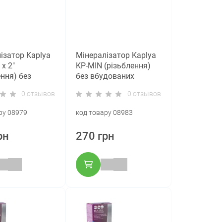
ізатор Kaplya
Мінералізатор Kaplya
х 2"
KP-MIN (різьблення)
ення) без
без вбудованих
них фітингів
фітингів
0 отзывов
0 отзывов
ру 08979
код товару 08983
рн
270 грн