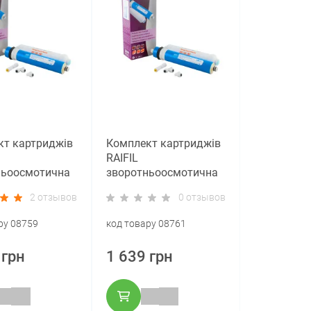
кт картриджів
Комплект картриджів
RAIFIL
ньоосмотична
зворотньоосмотична
а 100 GAL +
мембрана 75 GAL +
2 отзывов
0 отзывов
ьтр
постфільтр
ру 08759
код товару 08761
 грн
1 639 грн