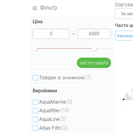
Сортува
Фільтр
За за
Ціна
Часто ш
Картриджі
застосувати
(7)
Товари зі знижкою
Виробники
(3)
AquaMarine
(13)
Aquafilter
(2)
AquaLine
(2)
Atlas Filtri