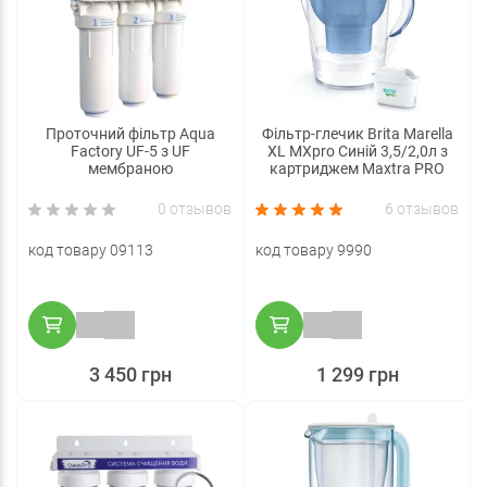
Проточний фільтр Aqua
Фільтр-глечик Brita Marella
Factory UF-5 з UF
XL MXpro Синій 3,5/2,0л з
мембраною
картриджем Maxtra PRO
0 отзывов
6 отзывов
код товару 09113
код товару 9990
3 450 грн
1 299 грн