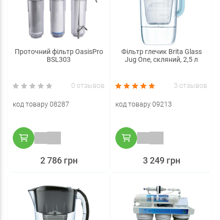
Проточний фільтр OasisPro
Фільтр глечик Brita Glass
BSL303
Jug One, скляний, 2,5 л
0 отзывов
3 отзывов
код товару 08287
код товару 09213
2 786 грн
3 249 грн