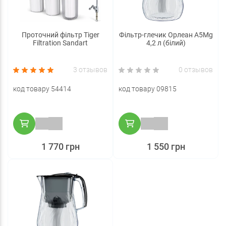
Проточний фільтр Tiger
Фільтр-глечик Орлеан А5Mg
Filtration Sandart
4,2 л (білий)
3 отзывов
0 отзывов
код товару 54414
код товару 09815
1 770 грн
1 550 грн