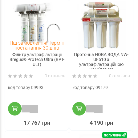
Під замовлення! Термін
постачання 30 днів
Фільтр ультрафільтрації
Проточна НОВА ВОДА NW-
Bregus® ProTech Ultra (BPT-
UF510 з
ULT)
ультрафільтраційною
мембраною
0 отзывов
0 отзывов
код товару 09993
код товару 09179
17 767 грн
4 190 грн
ПОПУЛЯРНИЙ