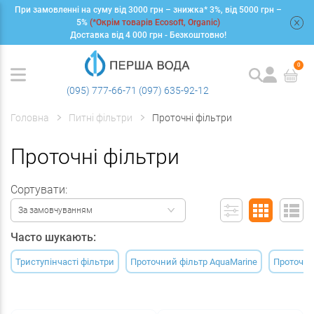
При замовленні на суму від 3000 грн – знижка* 3%, від 5000 грн –
+
5%
(*Окрім товарів Ecosoft, Organic)
Доставка від 4 000 грн - Безкоштовно!
0
(095) 777-66-71
(097) 635-92-12
Головна
Питні фільтри
Проточні фільтри
Проточні фільтри
Сортувати:
За замовчуванням
Часто шукають:
Триступінчасті фільтри
Проточний фільтр AquaMarine
Проточни