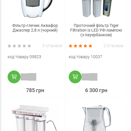
Фільтр-глечик Аквафор
Проточний фільтр Tiger
Джаспер 2,8 л (чорний)
Filtration із LED УФ-лампою
(з пауербанком)
0 отзывов
2 отзывов
код товару 09823
код товару 10037
785 грн
6 300 грн