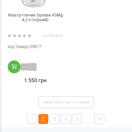
Фільтр-глечик Орлеан А5Mg
4,2 л (чорний)
0 отзывов
код товару 09817
1 550 грн
Завантажити ще 15 товарів
2
1
3
4
5
14
...