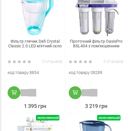
Фільтр глечик Dafi Crystal
Проточний фільтр OasisPro
Classic 2.0 LED м'ятний скло
BSL404 з пом'якшенням
0 отзывов
0 отзывов
код товару 8854
код товару 08289
1 395 грн
3 219 грн
ПОПУЛЯРНИЙ
ПОПУЛЯРНИЙ